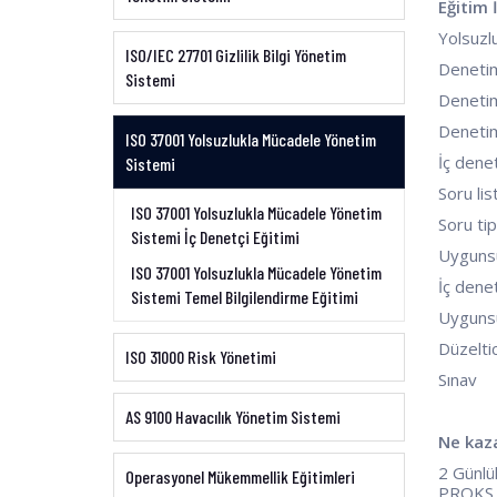
Eğitim 
Yolsuzlu
ISO/IEC 27701 Gizlilik Bilgi Yönetim
Denetim
Sistemi
Denetim
Denetim
ISO 37001 Yolsuzlukla Mücadele Yönetim
İç dene
Sistemi
Soru li
ISO 37001 Yolsuzlukla Mücadele Yönetim
Soru ti
Sistemi İç Denetçi Eğitimi
Uyguns
ISO 37001 Yolsuzlukla Mücadele Yönetim
İç dene
Sistemi Temel Bilgilendirme Eğitimi
Uygunsu
Düzeltic
ISO 31000 Risk Yönetimi
Sınav
AS 9100 Havacılık Yönetim Sistemi
Ne kaz
2 Günlü
Operasyonel Mükemmellik Eğitimleri
PROKS B