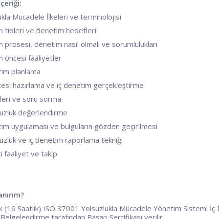
İçeriği:
kla Mücadele İlkeleri ve terminolojisi
 tipleri ve denetim hedefleri
 prosesi, denetim nasıl olmalı ve sorumlulukları
 öncesi faaliyetler
tim planlama
stesi hazırlama ve iç denetim gerçekleştirme
pleri ve soru sorma
uzluk değerlendirme
tim uygulaması ve bulguların gözden geçirilmesi
zluk ve iç denetim raporlama tekniği
i faaliyet ve takip
anırım?
k (16 Saatlik) ISO 37001 Yolsuzlukla Mücadele Yönetim Sistemi İç De
elgelendirme tarafından Başarı Sertifikası verilir.