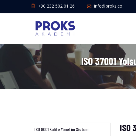
+90 232 502 01 26
info@proks.co
ISO 37001 Yols
ISO 
ISO 9001 Kalite Yönetim Sistemi