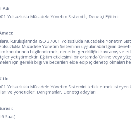
n Adı:
01 Yolsuzlukla Mücadele Yönetim Sistemi İç Denetçi Eğitimi
 Amacı:
cılara, kuruluşlarında ISO 37001 Yolsuzlukla Mücadeke Yönetim Sis
lsuzlukla Mücadele Yönetim Sisteminin uygulanabilirliğinin denetlenm
im konularında bilgilendirmek, denetim gerekliliğini kavramış ve et
tçiler yetiştirmektir. Eğitim etkileşimli bir ortamda(Online veya yüzy
eleri için gerekli bilgi ve becerileri elde edip iç denetçi olmaları h
itle:
01 Yolsuzlukla Mücadele Yönetim Sistemini tetkik etmek isteyen k
ları ve yöneticiler, Danışmanlar, Denetçi adayları
Süresi:
16 Saat)