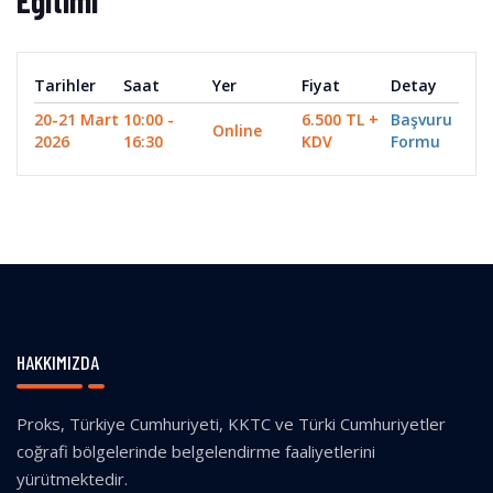
Eğitimi
Tarihler
Saat
Yer
Fiyat
Detay
20-21 Mart
10:00 -
6.500 TL +
Başvuru
Online
2026
16:30
KDV
Formu
HAKKIMIZDA
Proks, Türkiye Cumhuriyeti, KKTC ve Türki Cumhuriyetler
coğrafi bölgelerinde belgelendirme faaliyetlerini
yürütmektedir.